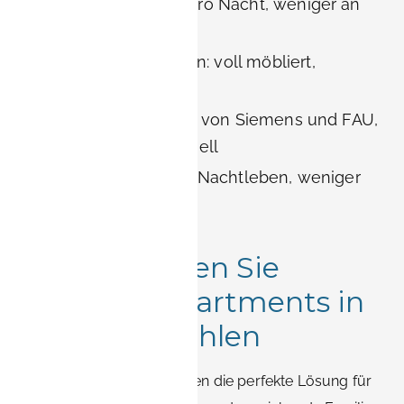
Hotels: 100—160 € pro Nacht, weniger an
der Anzahl
BOOK-IT Wohnungen: voll möbliert,
bezugsfertig
Vorteile: in der Nähe von Siemens und FAU,
ruhig und professionell
Nachteile: kleineres Nachtleben, weniger
Luxushotels
Warum sollten Sie
BOOK-IT Apartments in
Erlangen wählen
BOOK-IT Apartments bieten die perfekte Lösung für