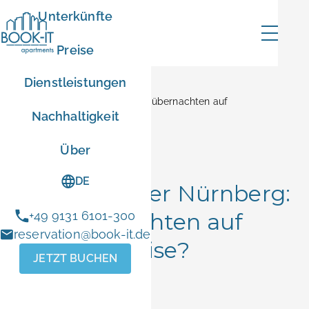
Unterkünfte
Preise
Dienstleistungen
Home
Blog
Erlangen oder Nürnberg: Wo übernachten auf
Nachhaltigkeit
Geschäftsreise?
angebot
Über
Firmenaufenthalte
DE
Erlangen oder Nürnberg:
10
Wo übernachten auf
+49 9131 6101-300
reservation@book-it.de
p 2026
Geschäftsreise?
JETZT BUCHEN
reise zwischen
 dem 11.
June 5, 2026