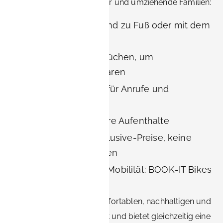
Geschäftsreisende, Berater und umziehende Familien:
Siemens und FAU sind zu Fuß oder mit dem
Fahrrad erreichbar
Voll ausgestattete Küchen, um
Essenskosten zu sparen
High-Speed-WLAN für Anrufe und
Fernarbeit
Wäscherei für längere Aufenthalte
Transparente All-Inclusive-Preise, keine
versteckten Gebühren
Umweltfreundliche Mobilität: BOOK-IT Bikes
und Elektroautos
Erlangen bietet einen komfortablen, nachhaltigen und
günstigen Ausgangspunkt und bietet gleichzeitig eine