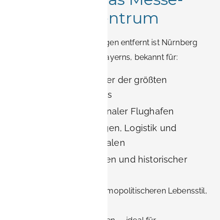
und Eventzentrum
Nur 20 Minuten von Erlangen entfernt ist Nürnberg
eine der größten Städte Bayerns, bekannt für:
NürnbergMesse, einer der größten
Messehallen Europas
Ein großer internationaler Flughafen
Finanzdienstleistungen, Logistik und
Unternehmenszentralen
Kulturelle Attraktionen und historischer
Tourismus
Nürnberg bietet einen kosmopolitischeren Lebensstil,
Nachtleben und vielfältige