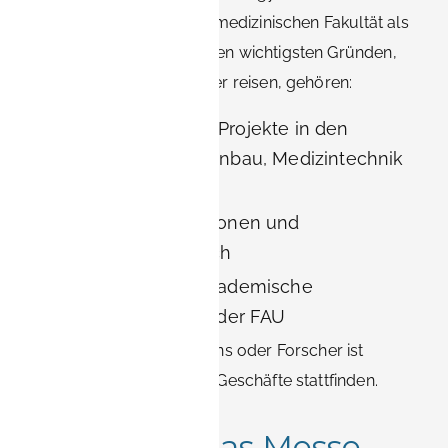
Universität FAU und ihrer medizinischen Fakultät als
Forschungszentrum. Zu den wichtigsten Gründen,
warum Berufstätige hierher reisen, gehören:
Siemens-bezogene Projekte in den
Bereichen Maschinenbau, Medizintechnik
und Energie
Hochschulkooperationen und
Forschungsaustausch
Konferenzen und akademische
Veranstaltungen an der FAU
Für Mitarbeiter von Siemens oder Forscher ist
Erlangen der Ort, an dem Geschäfte stattfinden.
Nürnberg: Das Messe-