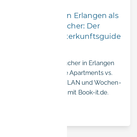
Firmenaufenthalte
Übernachten in Erlangen als
Siemens-Besucher: Der
praktische Unterkunftsguide
Einfach
Wo Siemens-Besucher in Erlangen
wohnen: möblierte Apartments vs.
Hotels, Verkehr, WLAN und Wochen-
oder Monatsraten mit Book-it.de.
Read article