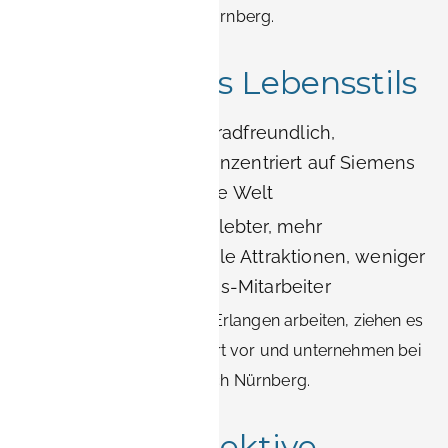
schnelle Anbindung an Nürnberg.
Vergleich des Lebensstils
Erlangen
: leiser, fahrradfreundlich,
familienorientiert, konzentriert auf Siemens
und die akademische Welt
Nürnberg
: größer, belebter, mehr
Nachtleben, kulturelle Attraktionen, weniger
praktisch für Siemens-Mitarbeiter
Geschäftsreisende, die in Erlangen arbeiten, ziehen es
in der Regel vor Ort vor Ort vor und unternehmen bei
Bedarf Tagesausflüge nach Nürnberg.
Kostenperspektive