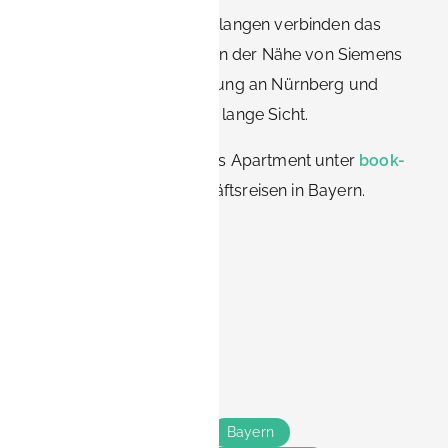
BOOK-IT Apartments in Erlangen verbinden das
Beste aus beiden Welten: in der Nähe von Siemens
und FAU, schnelle Anbindung an Nürnberg und
komfortables Wohnen auf lange Sicht.
👉 Buchen Sie Ihr Business Apartment unter
book-
it.de
für stressfreie Geschäftsreisen in Bayern.
Teile das
Tags
Erlangen
Nürnberg
Bayern