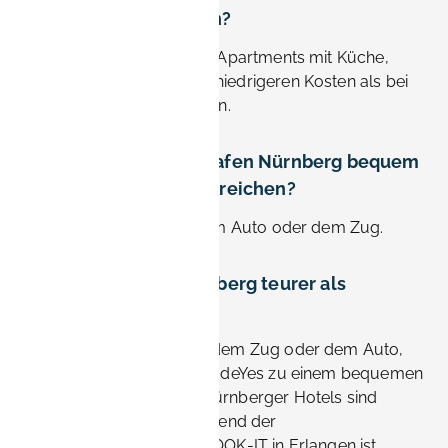
Nürnberg vorziehen?
BOOK-IT bietet möblierte Apartments mit Küche,
WLAN und Wäscherei zu niedrigeren Kosten als bei
längeren Hotelaufenthalten.
Kann ich den Flughafen Nürnberg bequem
von Erlangen aus erreichen?
Ja, nur 20 Minuten mit dem Auto oder dem Zug.
Sind Hotels in Nürnberg teurer als
Erlangen?
Etwa 20—30 Minuten mit dem Zug oder dem Auto,
was Erlangen auch für TradeYes zu einem bequemen
Ausgangspunkt macht. Nürnberger Hotels sind
teurer, insbesondere während der
Messeveranstaltungen. BOOK-IT in Erlangen ist