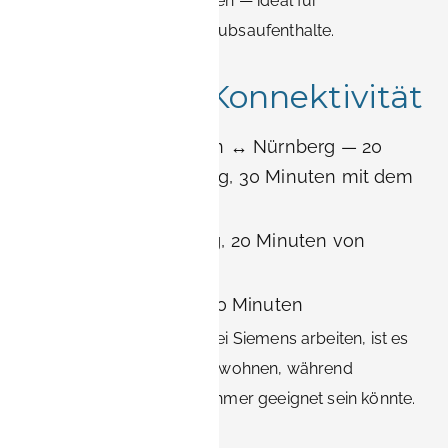
Unterhaltungsmöglichkeiten — ideal für
Messebesucher oder Urlaubsaufenthalte.
Reisen und Konnektivität
Entfernung: Erlangen ↔ Nürnberg — 20
Minuten mit dem Zug, 30 Minuten mit dem
Auto
Flughafen: Nürnberg, 20 Minuten von
Erlangen entfernt
Regionalzüge: alle 20 Minuten
Wenn Sie hauptsächlich bei Siemens arbeiten, ist es
bequemer, in Erlangen zu wohnen, während
Nürnberg für Messeteilnehmer geeignet sein könnte.