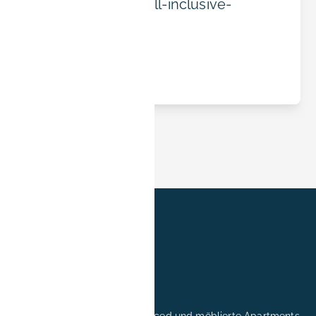
Konditionen und All-inclusive-
Preisen.
Read article
Professionell verwaltete serviced und möblierte Apartments