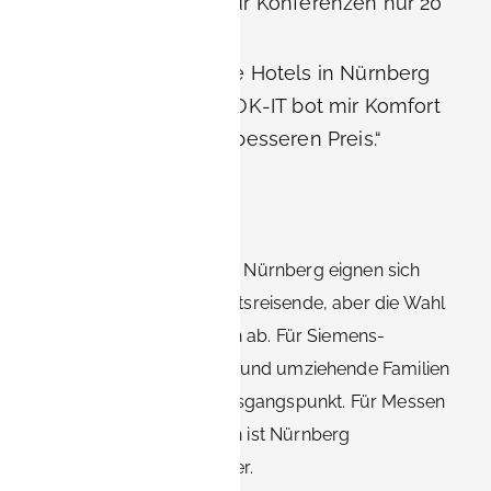
und Nürnberg war für Konferenzen nur 20
Minuten entfernt.“
Messebesucher: „Die Hotels in Nürnberg
waren voll, aber BOOK-IT bot mir Komfort
und Platz zu einem besseren Preis.“
Fazit
Sowohl Erlangen als auch Nürnberg eignen sich
hervorragend für Geschäftsreisende, aber die Wahl
hängt von Ihren Prioritäten ab. Für Siemens-
Mitarbeiter, FAU-Forscher und umziehende Familien
ist Erlangen der ideale Ausgangspunkt. Für Messen
oder Großveranstaltungen ist Nürnberg
möglicherweise praktischer.