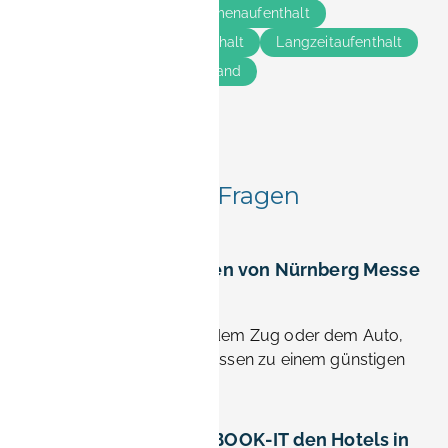
Geschäftsreisende
Firmenaufenthalt
Reiseführer
Kurzaufenthalt
Langzeitaufenthalt
Insider-Tipps
Deutschland
Häufig gestellte Fragen
Wie weit ist Erlangen von Nürnberg Messe
entfernt?
Etwa 20—30 Minuten mit dem Zug oder dem Auto,
was Erlangen auch für Messen zu einem günstigen
Ausgangspunkt macht.
Warum sollten Sie BOOK-IT den Hotels in