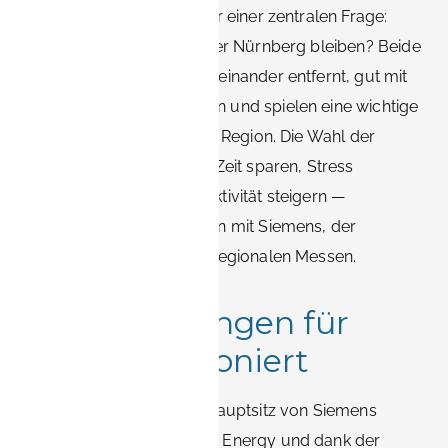
stehen Berufstätige oft vor einer zentralen Frage:
Sollten Sie in Erlangen oder Nürnberg bleiben? Beide
Städte sind nur 20 km voneinander entfernt, gut mit
Zug und Straße verbunden und spielen eine wichtige
Rolle in der Wirtschaft der Region. Die Wahl der
richtigen Unterkunft kann Zeit sparen, Stress
reduzieren und die Produktivität steigern —
insbesondere bei Projekten mit Siemens, der
Universität der FAU oder regionalen Messen.
Warum Erlangen für
Profis funktioniert
Erlangen ist bekannt als Hauptsitz von Siemens
Healthineers und Siemens Energy und dank der