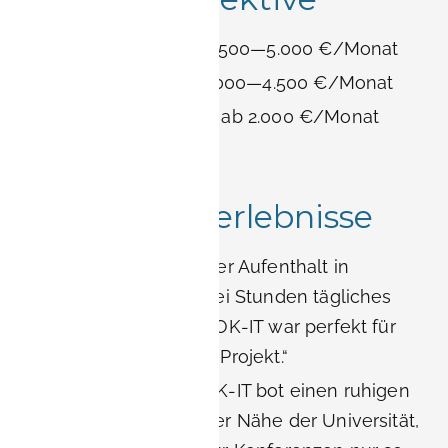
Hotel in Nürnberg: 3.500—5.000 €/Monat
Hotel in Erlangen: 3.000—4.500 €/Monat
BOOK-IT Apartment: ab 2.000 €/Monat
(alles inklusive)
Echte Gästeerlebnisse
Siemens-Berater: „Der Aufenthalt in
Erlangen hat mir zwei Stunden tägliches
Pendeln erspart. BOOK-IT war perfekt für
mein dreimonatiges Projekt.“
FAU-Forscher: „BOOK-IT bot einen ruhigen
Ausgangspunkt in der Nähe der Universität,