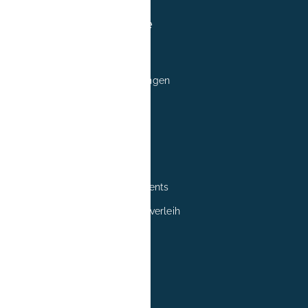
Regeln und Hinweise
Datenschutzrichtlinie
Mietbedingungen für Wohnungen
Rechtliches
Datenschutzerklärung
Impressum
Mietbedingungen für Apartments
Mietbedingungen für Fahrradverleih
Sprache
English
Deutsch