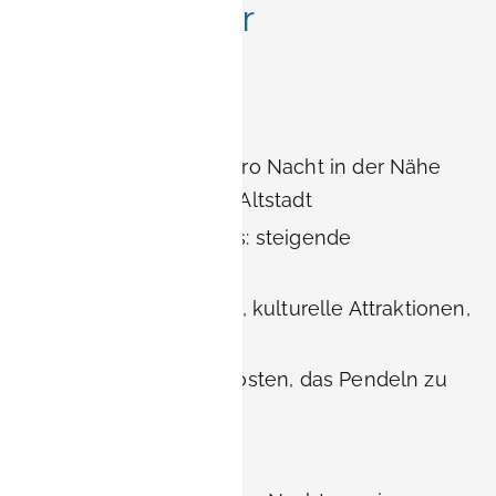
Vergleich der
Unterkünfte
Nürnberg
Hotels: 120—200 € pro Nacht in der Nähe
der Messe oder der Altstadt
Serviced Apartments: steigende
Verfügbarkeit
Vorteile: Nachtleben, kulturelle Attraktionen,
größere Auswahl
Nachteile: höhere Kosten, das Pendeln zu
Siemens kostet Zeit
Erlangen